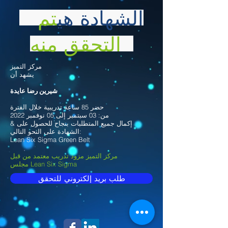
الشهادة هي
تم
التحقق منه
مركز التميز
يشهد أن
شيرين رضا عايدة
حضر 85 ساعة تدريبية خلال الفترة
من: 03 سبتمبر إلى 05 نوفمبر 2022
& إكمال جميع المتطلبات بنجاح للحصول على
الشهادة على النحو التالي:
Lean Six Sigma Green Belt
مركز التميز مزود تدريب معتمد من قبل
مجلس Lean Six Sigma
طلب بريد إلكتروني للتحقق