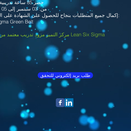
حضر 85 ساعة تدريبية خلال الفترة
من: 03 سبتمبر إلى 05 نوفمبر 2022
& إكمال جميع المتطلبات بنجاح للحصول على الشهادة على النحو التالي:
igma Green Belt
مركز التميز مزود تدريب معتمد من قبل مجلس Lean Six Sigma
طلب بريد إلكتروني للتحقق