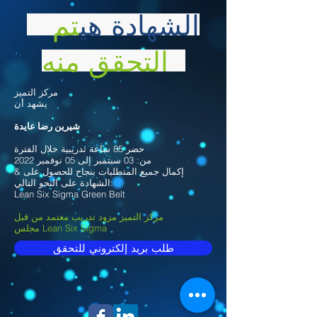
الشهادة هي
تم
التحقق منه
مركز التميز
يشهد أن
شيرين رضا عايدة
حضر 85 ساعة تدريبية خلال الفترة
من: 03 سبتمبر إلى 05 نوفمبر 2022
& إكمال جميع المتطلبات بنجاح للحصول على
الشهادة على النحو التالي:
Lean Six Sigma Green Belt
مركز التميز مزود تدريب معتمد من قبل
مجلس Lean Six Sigma
طلب بريد إلكتروني للتحقق