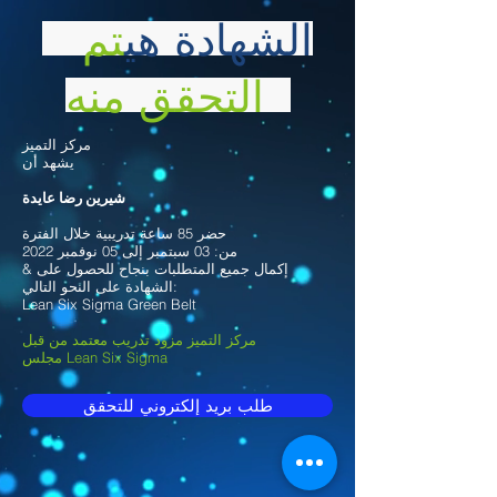
الشهادة هي
تم
التحقق منه
مركز التميز
يشهد أن
شيرين رضا عايدة
حضر 85 ساعة تدريبية خلال الفترة
من: 03 سبتمبر إلى 05 نوفمبر 2022
& إكمال جميع المتطلبات بنجاح للحصول على
الشهادة على النحو التالي:
Lean Six Sigma Green Belt
مركز التميز مزود تدريب معتمد من قبل
مجلس Lean Six Sigma
طلب بريد إلكتروني للتحقق