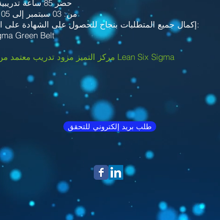
حضر 85 ساعة تدريبية خلال الفترة
من: 03 سبتمبر إلى 05 نوفمبر 2022
& إكمال جميع المتطلبات بنجاح للحصول على الشهادة على النحو التالي:
gma Green Belt
مركز التميز مزود تدريب معتمد من قبل مجلس Lean Six Sigma
طلب بريد إلكتروني للتحقق