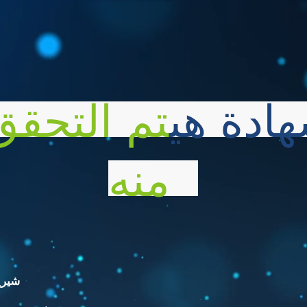
هادة هي
تم التحقق
منه
شيري