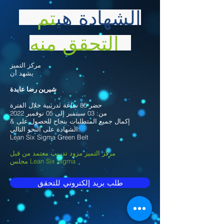
الشهادة هي
تم
التحقق منه
مركز التميز
يشهد أن
شيرين رضا عايدة
حضر 85 ساعة تدريبية خلال الفترة
من: 03 سبتمبر إلى 05 نوفمبر 2022
& إكمال جميع المتطلبات بنجاح للحصول على
الشهادة على النحو التالي:
Lean Six Sigma Green Belt
مركز التميز مزود تدريب معتمد من قبل
مجلس Lean Six Sigma
طلب بريد إلكتروني للتحقق