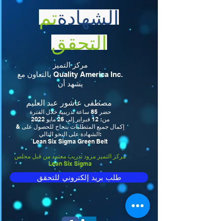
الشهادة
تم
التحقق
مركز التميز
بالتعاون مع Quality America Inc.
يشهد أن
مصطفى عاشور عبد العليم
حضر 85 ساعة تدريبية خلال الفترة
من: 12 فبراير إلى 26 مايو 2022
& إكمال جميع المتطلبات بنجاح للحصول على
الشهادة على النحو التالي:
Lean Six Sigma Green Belt
مركز التميز مزود تدريب معتمد من قبل مجلس
Lean Six Sigma
طلب بريد إلكتروني للتحقق