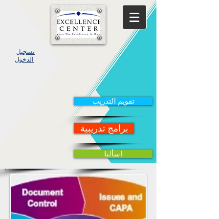
تسجيل
الدخول
تقويم التدريب
برامج تدريبية
اسألنا