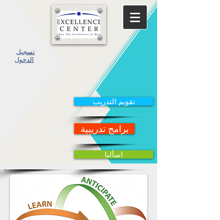
تسجيل
الدخول
تقويم التدريب
برامج تدريبية
اسألنا