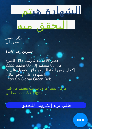
الشهادة هي
تم
التحقق منه
مركز التميز
يشهد أن
شيرين رضا عايدة
حضر 85 ساعة تدريبية خلال الفترة
من: 03 سبتمبر إلى 05 نوفمبر 2022
& إكمال جميع المتطلبات بنجاح للحصول على
الشهادة على النحو التالي:
Lean Six Sigma Green Belt
مركز التميز مزود تدريب معتمد من قبل
مجلس Lean Six Sigma
طلب بريد إلكتروني للتحقق