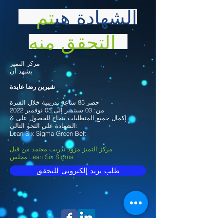
الشهادة هي
تم
التحقق منه
مركز التميز
يشهد أن
شيرين رضا عايدة
حضر 85 ساعة تدريبية خلال الفترة
من: 03 سبتمبر إلى 05 نوفمبر 2022
& إكمال جميع المتطلبات بنجاح للحصول على
الشهادة على النحو التالي:
Lean Six Sigma Green Belt
مركز التميز مزود تدريب معتمد من قبل
مجلس Lean Six Sigma
طلب بريد إلكتروني للتحقق