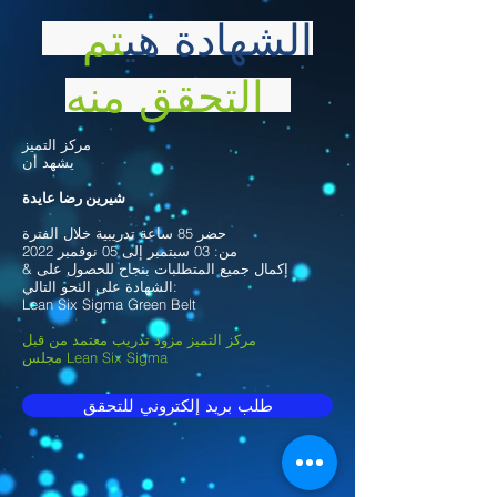
الشهادة هي
تم
التحقق منه
مركز التميز
يشهد أن
شيرين رضا عايدة
حضر 85 ساعة تدريبية خلال الفترة
من: 03 سبتمبر إلى 05 نوفمبر 2022
& إكمال جميع المتطلبات بنجاح للحصول على
الشهادة على النحو التالي:
Lean Six Sigma Green Belt
مركز التميز مزود تدريب معتمد من قبل
مجلس Lean Six Sigma
طلب بريد إلكتروني للتحقق