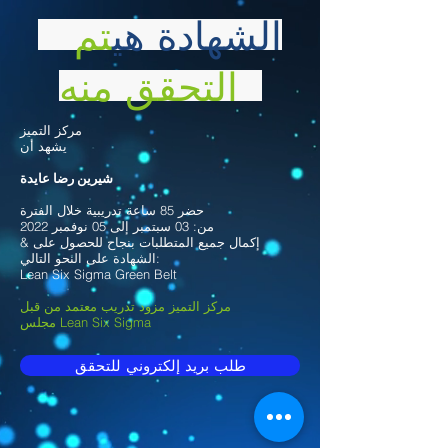
الشهادة هي
تم
التحقق منه
مركز التميز
يشهد أن
شيرين رضا عايدة
حضر 85 ساعة تدريبية خلال الفترة
من: 03 سبتمبر إلى 05 نوفمبر 2022
& إكمال جميع المتطلبات بنجاح للحصول على
الشهادة على النحو التالي:
Lean Six Sigma Green Belt
مركز التميز مزود تدريب معتمد من قبل
مجلس Lean Six Sigma
طلب بريد إلكتروني للتحقق