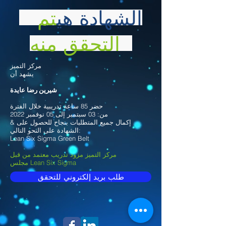
الشهادة هي
تم
التحقق منه
مركز التميز
يشهد أن
شيرين رضا عايدة
حضر 85 ساعة تدريبية خلال الفترة
من: 03 سبتمبر إلى 05 نوفمبر 2022
& إكمال جميع المتطلبات بنجاح للحصول على
الشهادة على النحو التالي:
Lean Six Sigma Green Belt
مركز التميز مزود تدريب معتمد من قبل
مجلس Lean Six Sigma
طلب بريد إلكتروني للتحقق