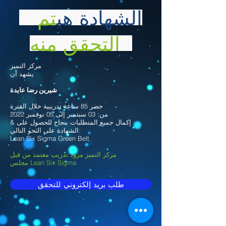
الشهادة هي
تم
التحقق منه
مركز التميز
يشهد أن
شيرين رضا عايدة
حضر 85 ساعة تدريبية خلال الفترة
من: 03 سبتمبر إلى 05 نوفمبر 2022
& إكمال جميع المتطلبات بنجاح للحصول على
الشهادة على النحو التالي:
Lean Six Sigma Green Belt
مركز التميز مزود تدريب معتمد من قبل
مجلس Lean Six Sigma
طلب بريد إلكتروني للتحقق