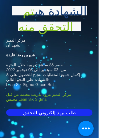
الشهادة هي
تم
التحقق منه
مركز التميز
يشهد أن
شيرين رضا عايدة
حضر 85 ساعة تدريبية خلال الفترة
من: 03 سبتمبر إلى 05 نوفمبر 2022
& إكمال جميع المتطلبات بنجاح للحصول على
الشهادة على النحو التالي:
Lean Six Sigma Green Belt
مركز التميز مزود تدريب معتمد من قبل
مجلس Lean Six Sigma
طلب بريد إلكتروني للتحقق