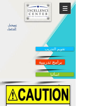
تسجيل
الدخول
تقويم التدريب
برامج تدريبية
اسألنا