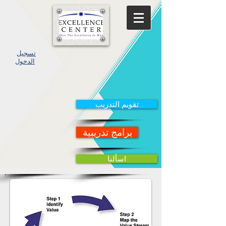
تسجيل
الدخول
تقويم التدريب
برامج تدريبية
اسألنا