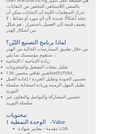
Lean Manufacturing هي فلسفة عمل تتميز
بالسعي اللامتناهي للتخلص من النفايات.
تدرك المنظمات اللينة أن النفايات يمكن أن
تتخذ أشكالًا عديدة لأن أي مورد أو نشاط ، لا
يضيف قيمة إلى العميل باستمرار ، هو شكل
من أشكال الهدر.
لماذا برنامج التصنيع الليّن؟
من خلال تطبيق الممارسات الخالية من الهدر
، ستقوم مؤسستك بما يلي:
زيادة الإنتاجية / الإنتاجية
تقليل نفقات التشغيل والمخزونات
تغيير ثقافي محسن 136bad5cf58d_
تحسين الجودة وتقليل الخردة / إعادة العمل
تقليل المهل الزمنية وزيادة استجابة سلسلة
التوريد
تحسين المشاركة والتواصل والتعاون عبر
سلسلة التوريد
محتويات:
الوحدة النمطية 1 -Value
مقدمة - معايير شهادة LGB