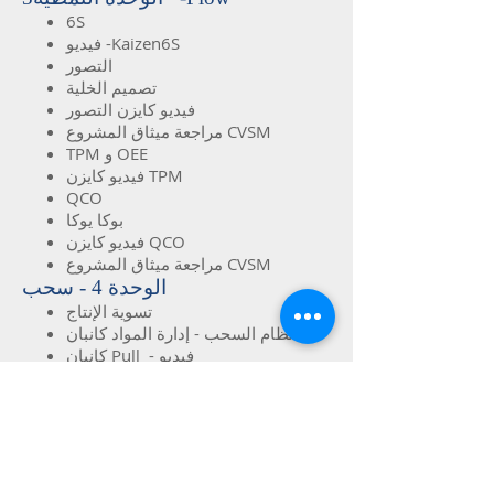
6S
فيديو -Kaizen6S
التصور
تصميم الخلية
فيديو كايزن التصور
مراجعة ميثاق المشروع CVSM
TPM و OEE
فيديو كايزن TPM
QCO
بوكا يوكا
فيديو كايزن QCO
مراجعة ميثاق المشروع CVSM
الوحدة 4 - سحب
تسوية الإنتاج
نظام السحب - إدارة المواد كانبان
كانبان Pull - فيديو
Simulation3
خريطة الدولة المستقبلية-
الوحدة 5 - الكمال
استدامة the
تقييم العجاف لمدة عام