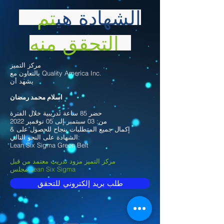
الشهادة هي
تم
التحقق منه
مركز التميز
بالتعاون مع Quality America Inc.
يشهد أن
اسلام محمد رمضان
حضر 85 ساعة تدريبية خلال الفترة
من: 03 سبتمبر إلى 05 نوفمبر 2022
& إكمال جميع المتطلبات بنجاح للحصول على
الشهادة على النحو التالي:
Lean Six Sigma Green Belt
مركز التميز مزود تدريب معتمد من قبل
مجلس Lean Six Sigma
طلب بريد إلكتروني للتحقق