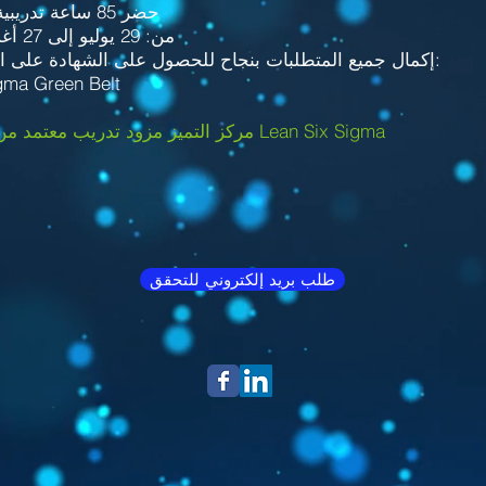
حضر 85 ساعة تدريبية خلال الفترة
من: 29 يوليو إلى 27 أغسطس 2022
& إكمال جميع المتطلبات بنجاح للحصول على الشهادة على النحو التالي:
gma Green Belt
مركز التميز مزود تدريب معتمد من قبل مجلس Lean Six Sigma
طلب بريد إلكتروني للتحقق