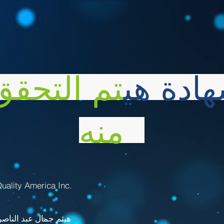
هادة هي
تم التحقق
منه
بالتعاون مع uality America Inc
هيثم جمال عبد الناص