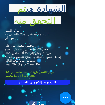
الشهادة هي
تم
التحقق منه
مركز التميز
بالتعاون مع Quality America Inc.
يشهد أن
محمود محمد علي علي
حضر 85 ساعة تدريبية خلال الفترة
من: 29 يوليو إلى 27 أغسطس 2022
& إكمال جميع المتطلبات بنجاح للحصول على
الشهادة على النحو التالي:
Lean Six Sigma Green Belt
مركز التميز مزود تدريب معتمد من قبل
مجلس Lean Six Sigma
طلب بريد إلكتروني للتحقق