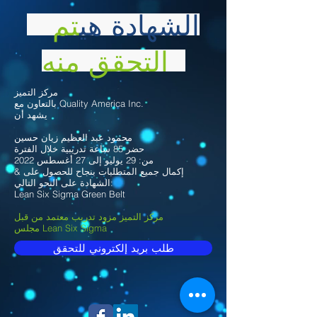
الشهادة هي
تم
التحقق منه
مركز التميز
بالتعاون مع Quality America Inc.
يشهد أن
محمود عبد العظيم زيان حسين
حضر 85 ساعة تدريبية خلال الفترة
من: 29 يوليو إلى 27 أغسطس 2022
& إكمال جميع المتطلبات بنجاح للحصول على
الشهادة على النحو التالي:
Lean Six Sigma Green Belt
مركز التميز مزود تدريب معتمد من قبل
مجلس Lean Six Sigma
طلب بريد إلكتروني للتحقق