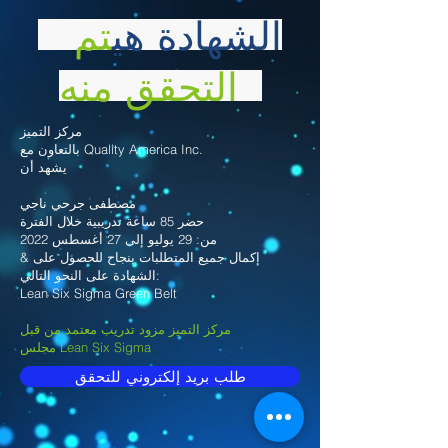
الشهادة هي
تم
التحقق منه
مركز التميز
بالتعاون مع Quality America Inc.
يشهد أن
مصطفى جرحي ناجي
حضر 85 ساعة تدريبية خلال الفترة
من: 29 يوليو إلى 27 أغسطس 2022
& إكمال جميع المتطلبات بنجاح للحصول على
الشهادة على النحو التالي:
Lean Six Sigma Green Belt
مركز التميز مزود تدريب معتمد من قبل
مجلس Lean Six Sigma
طلب بريد إلكتروني للتحقق