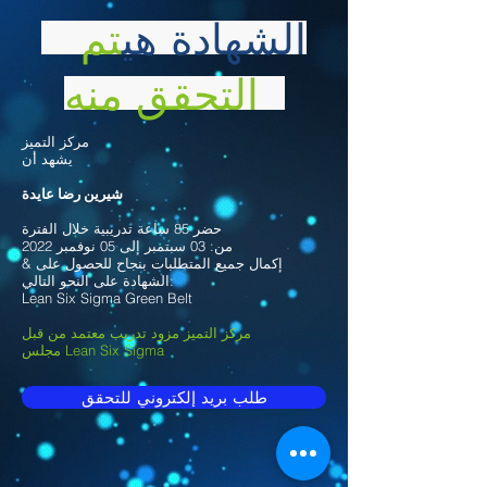
الشهادة هي
تم
التحقق منه
مركز التميز
يشهد أن
شيرين رضا عايدة
حضر 85 ساعة تدريبية خلال الفترة
من: 03 سبتمبر إلى 05 نوفمبر 2022
& إكمال جميع المتطلبات بنجاح للحصول على
الشهادة على النحو التالي:
Lean Six Sigma Green Belt
مركز التميز مزود تدريب معتمد من قبل
مجلس Lean Six Sigma
طلب بريد إلكتروني للتحقق