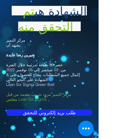
الشهادة هي
تم
التحقق منه
مركز التميز
يشهد أن
شيرين رضا عايدة
حضر 85 ساعة تدريبية خلال الفترة
من: 03 سبتمبر إلى 05 نوفمبر 2022
& إكمال جميع المتطلبات بنجاح للحصول على
الشهادة على النحو التالي:
Lean Six Sigma Green Belt
مركز التميز مزود تدريب معتمد من قبل
مجلس Lean Six Sigma
طلب بريد إلكتروني للتحقق