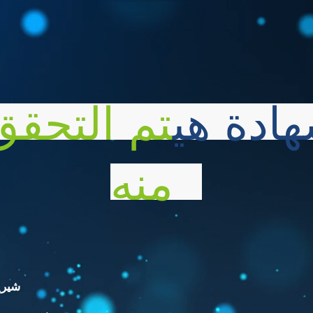
هادة هي
تم التحقق
منه
شيري