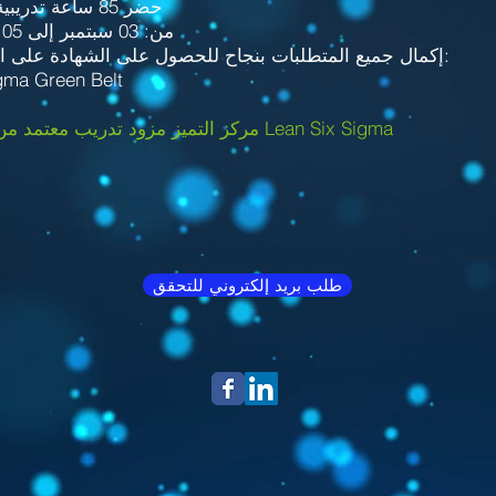
حضر 85 ساعة تدريبية خلال الفترة
من: 03 سبتمبر إلى 05 نوفمبر 2022
& إكمال جميع المتطلبات بنجاح للحصول على الشهادة على النحو التالي:
gma Green Belt
مركز التميز مزود تدريب معتمد من قبل مجلس Lean Six Sigma
طلب بريد إلكتروني للتحقق