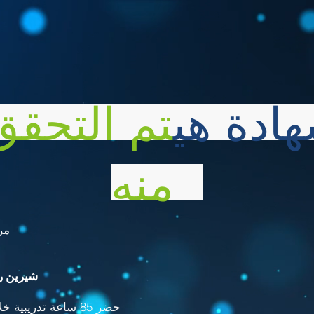
هادة هي
تم التحقق
منه
مر
شيرين ر
حضر 85 ساعة تدريبية خلال الفترة