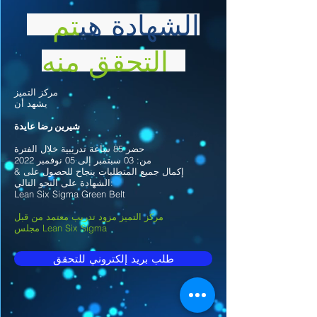
الشهادة هي
تم
التحقق منه
مركز التميز
يشهد أن
شيرين رضا عايدة
حضر 85 ساعة تدريبية خلال الفترة
من: 03 سبتمبر إلى 05 نوفمبر 2022
& إكمال جميع المتطلبات بنجاح للحصول على
الشهادة على النحو التالي:
Lean Six Sigma Green Belt
مركز التميز مزود تدريب معتمد من قبل
مجلس Lean Six Sigma
طلب بريد إلكتروني للتحقق