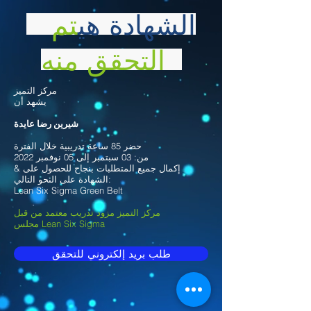
الشهادة هي
تم
التحقق منه
مركز التميز
يشهد أن
شيرين رضا عايدة
حضر 85 ساعة تدريبية خلال الفترة
من: 03 سبتمبر إلى 05 نوفمبر 2022
& إكمال جميع المتطلبات بنجاح للحصول على
الشهادة على النحو التالي:
Lean Six Sigma Green Belt
مركز التميز مزود تدريب معتمد من قبل
مجلس Lean Six Sigma
طلب بريد إلكتروني للتحقق