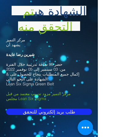
الشهادة هي
تم
التحقق منه
مركز التميز
يشهد أن
شيرين رضا عايدة
حضر 85 ساعة تدريبية خلال الفترة
من: 03 سبتمبر إلى 05 نوفمبر 2022
& إكمال جميع المتطلبات بنجاح للحصول على
الشهادة على النحو التالي:
Lean Six Sigma Green Belt
مركز التميز مزود تدريب معتمد من قبل
مجلس Lean Six Sigma
طلب بريد إلكتروني للتحقق