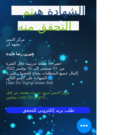
الشهادة هي
تم
التحقق منه
مركز التميز
يشهد أن
شيرين رضا عايدة
حضر 85 ساعة تدريبية خلال الفترة
من: 03 سبتمبر إلى 05 نوفمبر 2022
& إكمال جميع المتطلبات بنجاح للحصول على
الشهادة على النحو التالي:
Lean Six Sigma Green Belt
مركز التميز مزود تدريب معتمد من قبل
مجلس Lean Six Sigma
طلب بريد إلكتروني للتحقق