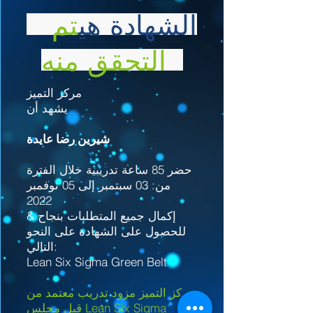
الشهادة هي
تم
التحقق منه
مركز التميز
يشهد أن
شيرين رضا عايدة
حضر 85 ساعة تدريبية خلال الفترة
من: 03 سبتمبر إلى 05 نوفمبر
2022
& إكمال جميع المتطلبات بنجاح
للحصول على الشهادة على النحو
التالي:
Lean Six Sigma Green Belt
مركز التميز مزود تدريب معتمد من
قبل مجلس Lean Six Sigma