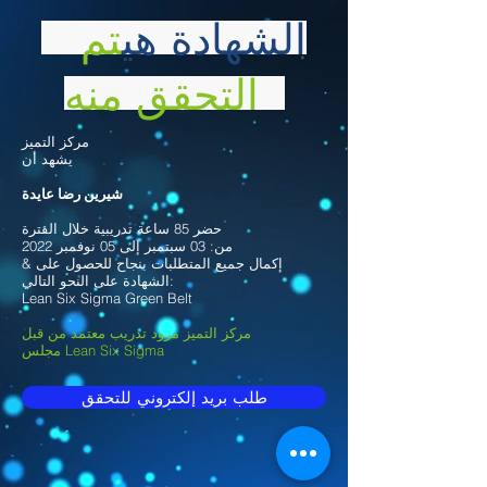
الشهادة هي
تم
التحقق منه
مركز التميز
يشهد أن
شيرين رضا عايدة
حضر 85 ساعة تدريبية خلال الفترة
من: 03 سبتمبر إلى 05 نوفمبر 2022
& إكمال جميع المتطلبات بنجاح للحصول على
الشهادة على النحو التالي:
Lean Six Sigma Green Belt
مركز التميز مزود تدريب معتمد من قبل
مجلس Lean Six Sigma
طلب بريد إلكتروني للتحقق