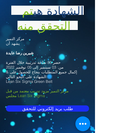
الشهادة هي
تم
التحقق منه
مركز التميز
يشهد أن
شيرين رضا عايدة
حضر 85 ساعة تدريبية خلال الفترة
من: 03 سبتمبر إلى 05 نوفمبر 2022
& إكمال جميع المتطلبات بنجاح للحصول على
الشهادة على النحو التالي:
Lean Six Sigma Green Belt
مركز التميز مزود تدريب معتمد من قبل
مجلس Lean Six Sigma
طلب بريد إلكتروني للتحقق