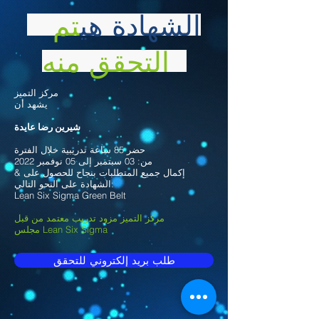
الشهادة هي
تم
التحقق منه
مركز التميز
يشهد أن
شيرين رضا عايدة
حضر 85 ساعة تدريبية خلال الفترة
من: 03 سبتمبر إلى 05 نوفمبر 2022
& إكمال جميع المتطلبات بنجاح للحصول على
الشهادة على النحو التالي:
Lean Six Sigma Green Belt
مركز التميز مزود تدريب معتمد من قبل
مجلس Lean Six Sigma
طلب بريد إلكتروني للتحقق