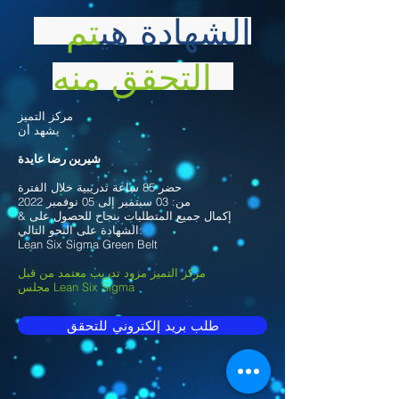
الشهادة هي
تم
التحقق منه
مركز التميز
يشهد أن
شيرين رضا عايدة
حضر 85 ساعة تدريبية خلال الفترة
من: 03 سبتمبر إلى 05 نوفمبر 2022
& إكمال جميع المتطلبات بنجاح للحصول على
الشهادة على النحو التالي:
Lean Six Sigma Green Belt
مركز التميز مزود تدريب معتمد من قبل
مجلس Lean Six Sigma
طلب بريد إلكتروني للتحقق