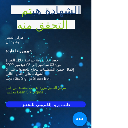
الشهادة هي
تم
التحقق منه
مركز التميز
يشهد أن
شيرين رضا عايدة
حضر 85 ساعة تدريبية خلال الفترة
من: 03 سبتمبر إلى 05 نوفمبر 2022
& إكمال جميع المتطلبات بنجاح للحصول على
الشهادة على النحو التالي:
Lean Six Sigma Green Belt
مركز التميز مزود تدريب معتمد من قبل
مجلس Lean Six Sigma
طلب بريد إلكتروني للتحقق