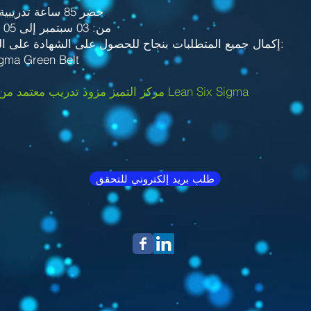
حضر 85 ساعة تدريبية خلال الفترة
من: 03 سبتمبر إلى 05 نوفمبر 2022
& إكمال جميع المتطلبات بنجاح للحصول على الشهادة على النحو التالي:
igma Green Belt
مركز التميز مزود تدريب معتمد من قبل مجلس Lean Six Sigma
طلب بريد إلكتروني للتحقق