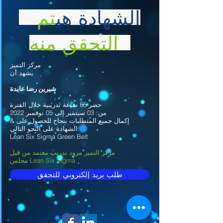
الشهادة هي
تم
التحقق منه
مركز التميز
يشهد أن
شيرين رضا عايدة
حضر 85 ساعة تدريبية خلال الفترة
من: 03 سبتمبر إلى 05 نوفمبر 2022
& إكمال جميع المتطلبات بنجاح للحصول على
الشهادة على النحو التالي:
Lean Six Sigma Green Belt
مركز التميز مزود تدريب معتمد من قبل
مجلس Lean Six Sigma
طلب بريد إلكتروني للتحقق