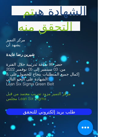
الشهادة هي
تم
التحقق منه
مركز التميز
يشهد أن
شيرين رضا عايدة
حضر 85 ساعة تدريبية خلال الفترة
من: 03 سبتمبر إلى 05 نوفمبر 2022
& إكمال جميع المتطلبات بنجاح للحصول على
الشهادة على النحو التالي:
Lean Six Sigma Green Belt
مركز التميز مزود تدريب معتمد من قبل
مجلس Lean Six Sigma
طلب بريد إلكتروني للتحقق