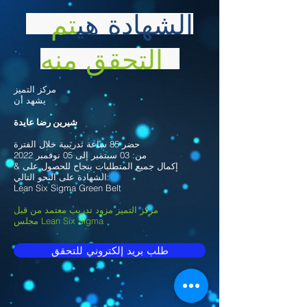
الشهادة هي
تم
التحقق منه
مركز التميز
يشهد أن
شيرين رضا عايدة
حضر 85 ساعة تدريبية خلال الفترة
من: 03 سبتمبر إلى 05 نوفمبر 2022
& إكمال جميع المتطلبات بنجاح للحصول على
الشهادة على النحو التالي:
Lean Six Sigma Green Belt
مركز التميز مزود تدريب معتمد من قبل
مجلس Lean Six Sigma
طلب بريد إلكتروني للتحقق