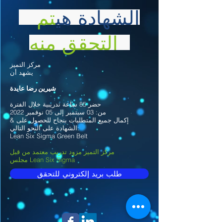
الشهادة هي
تم
التحقق منه
مركز التميز
يشهد أن
شيرين رضا عايدة
حضر 85 ساعة تدريبية خلال الفترة
من: 03 سبتمبر إلى 05 نوفمبر 2022
& إكمال جميع المتطلبات بنجاح للحصول على
الشهادة على النحو التالي:
Lean Six Sigma Green Belt
مركز التميز مزود تدريب معتمد من قبل
مجلس Lean Six Sigma
طلب بريد إلكتروني للتحقق