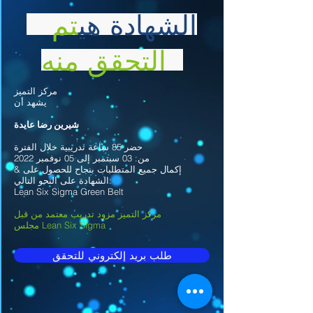
الشهادة هي
تم
التحقق منه
مركز التميز
يشهد أن
شيرين رضا عايدة
حضر 85 ساعة تدريبية خلال الفترة
من: 03 سبتمبر إلى 05 نوفمبر 2022
& إكمال جميع المتطلبات بنجاح للحصول على
الشهادة على النحو التالي:
Lean Six Sigma Green Belt
مركز التميز مزود تدريب معتمد من قبل
مجلس Lean Six Sigma
طلب بريد إلكتروني للتحقق