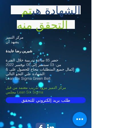
الشهادة هي
تم
التحقق منه
مركز التميز
يشهد أن
شيرين رضا عايدة
حضر 85 ساعة تدريبية خلال الفترة
من: 03 سبتمبر إلى 05 نوفمبر 2022
& إكمال جميع المتطلبات بنجاح للحصول على
الشهادة على النحو التالي:
Lean Six Sigma Green Belt
مركز التميز مزود تدريب معتمد من قبل
مجلس Lean Six Sigma
طلب بريد إلكتروني للتحقق